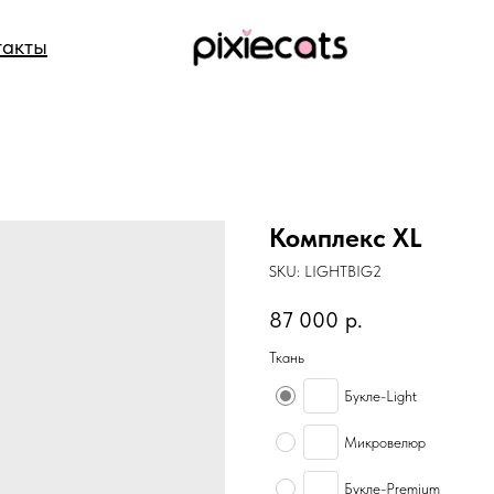
такты
Комплекс XL
SKU:
LIGHTBIG2
87 000
р.
Ткань
Букле-Light
Микровелюр
Букле-Premium