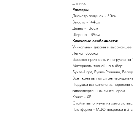
для них.
Размеры:
Диаметр подушек - 50см
Высота - 144см
Длина - 136см
Ширина - 89см
Ключевые особенности:
Уникальный дизайн и высочайшее 
Легкая сборка.
Высокая прочность и нагрузка на 
Материалы тканей на выбор:
Букле-Light, Букле-Premium, Велюр
Все ткани являются антивандальн
Подушка выполнена из поролона с
гипоаллергенным синтешаром.
Канат - ХБ
Стойки выполнены из металла выс
Платформа - МДФ покраска в 2 с