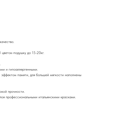
качество.
1 цветок-подушку до 15-20кг.
.
ыми и гипоаллергенными.
 эффектом памяти, для большей мягкости наполнены
окой прочности.
лоя профессиональными итальянскими красками.