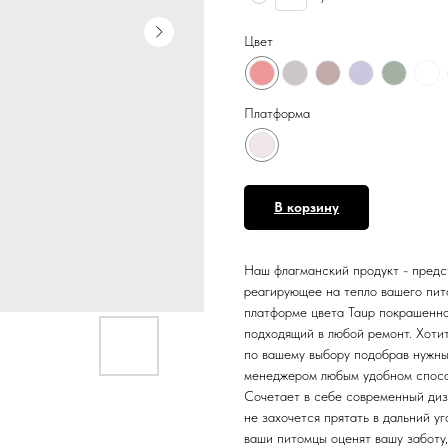
Цвет
Платформа
В корзину
Наш флагманский продукт - предс
реагирующее на тепло вашего пит
платформе цвета Taup покрашенно
подходящий в любой ремонт. Хоти
по вашему выбору подобрав нужный
менеджером любым удобном спосо
Сочетает в себе современный диз
не захочется прятать в дальний у
ваши питомцы оценят вашу заботу,